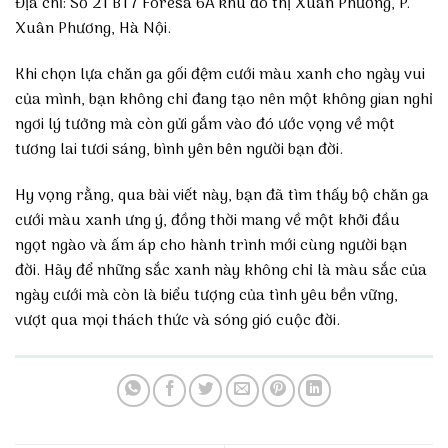
Địa chỉ: Số 21 BT7 Foresa 6A khu đô thị Xuân Phương, P.
Xuân Phương, Hà Nội.
Khi chọn lựa chăn ga gối đệm cưới màu xanh cho ngày vui
của mình, bạn không chỉ đang tạo nên một không gian nghỉ
ngơi lý tưởng mà còn gửi gắm vào đó ước vọng về một
tương lai tươi sáng, bình yên bên người bạn đời.
Hy vọng rằng, qua bài viết này, bạn đã tìm thấy bộ chăn ga
cưới màu xanh ưng ý, đồng thời mang về một khởi đầu
ngọt ngào và ấm áp cho hành trình mới cùng người bạn
đời. Hãy để những sắc xanh này không chỉ là màu sắc của
ngày cưới mà còn là biểu tượng của tình yêu bền vững,
vượt qua mọi thách thức và sóng gió cuộc đời.