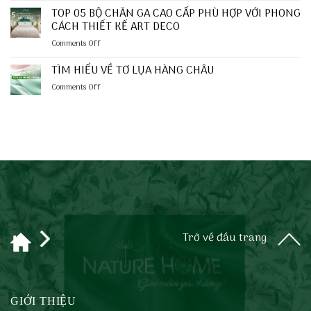
Cao
Bày
TOP 05 BỘ CHĂN GA CAO CẤP PHÙ HỢP VỚI PHONG
Cấp
Trí
“Chuẩn
CÁCH THIẾT KẾ ART DECO
Chăn
Gu”
on
Comments Off
Ga
Cho
TOP
Cưới
Phong
05
TÌM HIỂU VỀ TƠ LỤA HÀNG CHÂU
Đẹp
Cách
BỘ
Và
Thiết
on
Comments Off
CHĂN
Chỉn
Kế
TÌM
GA
Chu
Minimalist
HIỂU
CAO
Cho
VỀ
CẤP
Ngày
TƠ
PHÙ
Trọng
LỤA
HỢP
Đại
HÀNG
VỚI
CHÂU
PHONG
CÁCH
THIẾT
KẾ
ART
DECO
Trở về đầu trang
GIỚI THIỆU