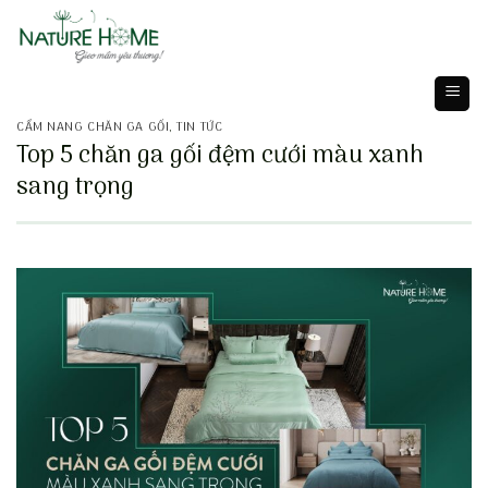
Skip
to
content
CẨM NANG CHĂN GA GỐI
,
TIN TỨC
Top 5 chăn ga gối đệm cưới màu xanh
sang trọng