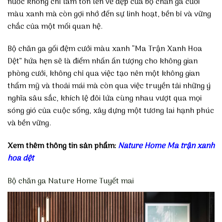
nước không chỉ làm tôn lên vẻ đẹp của bộ chăn ga cưới
màu xanh mà còn gợi nhớ đến sự linh hoạt, bền bỉ và vững
chắc của một mối quan hệ.
Bộ chăn ga gối đệm cưới màu xanh “Ma Trận Xanh Hoa
Dệt” hứa hẹn sẽ là điểm nhấn ấn tượng cho không gian
phòng cưới, không chỉ qua việc tạo nên một không gian
thẩm mỹ và thoải mái mà còn qua việc truyền tải những ý
nghĩa sâu sắc, khích lệ đôi lứa cùng nhau vượt qua mọi
sóng gió của cuộc sống, xây dựng một tương lai hạnh phúc
và bền vững.
Xem thêm thông tin sản phẩm:
Nature Home Ma trận xanh
hoa dệt
Bộ chăn ga Nature Home Tuyết mai