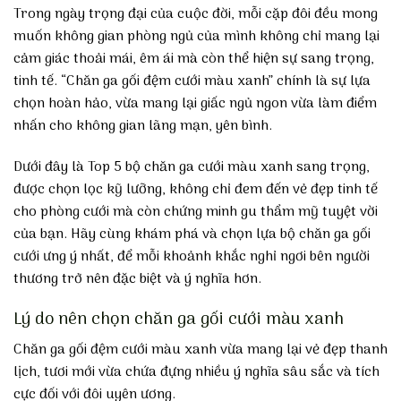
Trong ngày trọng đại của cuộc đời, mỗi cặp đôi đều mong
muốn không gian phòng ngủ của mình không chỉ mang lại
cảm giác thoải mái, êm ái mà còn thể hiện sự sang trọng,
tinh tế. “Chăn ga gối đệm cưới màu xanh” chính là sự lựa
chọn hoàn hảo, vừa mang lại giấc ngủ ngon vừa làm điểm
nhấn cho không gian lãng mạn, yên bình.
Dưới đây là Top 5 bộ chăn ga cưới màu xanh sang trọng,
được chọn lọc kỹ lưỡng, không chỉ đem đến vẻ đẹp tinh tế
cho phòng cưới mà còn chứng minh gu thẩm mỹ tuyệt vời
của bạn. Hãy cùng khám phá và chọn lựa bộ chăn ga gối
cưới ưng ý nhất, để mỗi khoảnh khắc nghỉ ngơi bên người
thương trở nên đặc biệt và ý nghĩa hơn.
Lý do nên chọn chăn ga gối cưới màu xanh
Chăn ga gối đệm cưới màu xanh vừa mang lại vẻ đẹp thanh
lịch, tươi mới vừa chứa đựng nhiều ý nghĩa sâu sắc và tích
cực đối với đôi uyên ương.