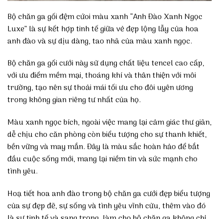
Bộ chăn ga gối đệm cứoi màu xanh “Anh Đào Xanh Ngọc
Luxe” là sự kết hợp tinh tế giữa vẻ đẹp lộng lẫy của hoa
anh đào và sự dịu dàng, tao nhã của màu xanh ngọc.
Bộ chăn ga gối cưới này sử dụng chất liệu tencel cao cấp,
với ưu điểm mềm mại, thoáng khí và thân thiện với môi
trường, tạo nên sự thoải mái tối ưu cho đôi uyên ương
trong không gian riêng tư nhất của họ.
Màu xanh ngọc bích, ngoài việc mang lại cảm giác thư giãn,
dễ chịu cho căn phòng còn biểu tượng cho sự thanh khiết,
bền vững và may mắn. Đây là màu sắc hoàn hảo để bắt
đầu cuộc sống mới, mang lại niềm tin và sức mạnh cho
tình yêu.
Hoạ tiết hoa anh đào trong bộ chăn ga cưới đẹp biểu tượng
của sự đẹp đẽ, sự sống và tình yêu vĩnh cửu, thêm vào đó
là sự tinh tế và sang trọng, làm cho bộ chăn ga không chỉ