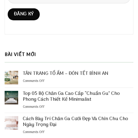
BÀI VIẾT MỚI
TÂN TRANG TỔ ẤM – ĐÓN TẾT BÌNH AN
on
Comments Off
TÂN
TRANG
Top 05 Bộ Chăn Ga Cao Cấp “Chuẩn Gu” Cho
TỔ
Phong Cách Thiết Kế Minimalist
ẤM
on
Comments Off
–
Top
ĐÓN
05
TẾT
Cách Bày Trí Chăn Ga Cưới Đẹp Và Chỉn Chu Cho
Bộ
BÌNH
Ngày Trọng Đại
Chăn
AN
on
Comments Off
Ga
Cách