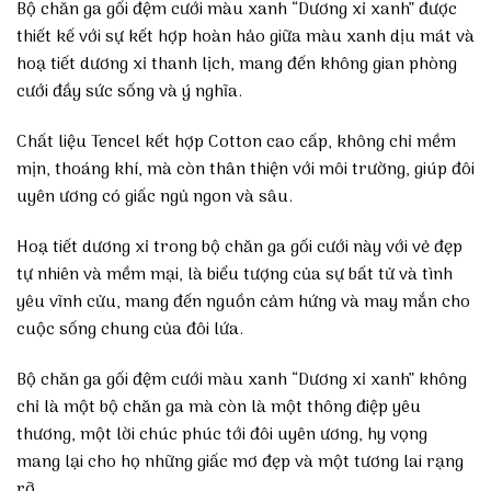
Bộ chăn ga gối đệm cưới màu xanh “Dương xỉ xanh” được
thiết kế với sự kết hợp hoàn hảo giữa màu xanh dịu mát và
hoạ tiết dương xỉ thanh lịch, mang đến không gian phòng
cưới đầy sức sống và ý nghĩa.
Chất liệu Tencel kết hợp Cotton cao cấp, không chỉ mềm
mịn, thoáng khí, mà còn thân thiện với môi trường, giúp đôi
uyên ương có giấc ngủ ngon và sâu.
Hoạ tiết dương xỉ trong bộ chăn ga gối cưới này với vẻ đẹp
tự nhiên và mềm mại, là biểu tượng của sự bất tử và tình
yêu vĩnh cửu, mang đến nguồn cảm hứng và may mắn cho
cuộc sống chung của đôi lứa.
Bộ chăn ga gối đệm cưới màu xanh “Dương xỉ xanh” không
chỉ là một bộ chăn ga mà còn là một thông điệp yêu
thương, một lời chúc phúc tới đôi uyên ương, hy vọng
mang lại cho họ những giấc mơ đẹp và một tương lai rạng
rỡ.