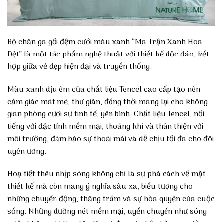
Bộ chăn ga gối đệm cưới màu xanh “Ma Trận Xanh Hoa
Dệt” là một tác phẩm nghệ thuật với thiết kế độc đáo, kết
hợp giữa vẻ đẹp hiện đại và truyền thống.
Màu xanh dịu êm của chất liệu Tencel cao cấp tạo nên
cảm giác mát mẻ, thư giãn, đồng thời mang lại cho không
gian phòng cưới sự tinh tế, yên bình. Chất liệu Tencel, nổi
tiếng với đặc tính mềm mại, thoáng khí và thân thiện với
môi trường, đảm bảo sự thoải mái và dễ chịu tối đa cho đôi
uyên ương.
Hoạ tiết thêu nhịp sóng không chỉ là sự phá cách về mặt
thiết kế mà còn mang ý nghĩa sâu xa, biểu tượng cho
những chuyển động, thăng trầm và sự hòa quyện của cuộc
sống. Những đường nét mềm mại, uyển chuyển như sóng