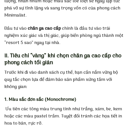
lượng, nhăn nhúm hoặc màu sắc lòe loẹt sẽ ngay lập tức
phá vỡ sự tĩnh lặng và sang trọng vốn có của phong cách
Minimalist.
Đầu tư vào
chăn ga cao cấp
chính là đầu tư vào trải
nghiệm xúc giác và thị giác, giúp biến phòng ngủ thành một
“resort 5 sao” ngay tại nhà.
II. Tiêu chí “vàng” khi chọn chăn ga cao cấp cho
phong cách tối giản
Trước khi đi vào danh sách cụ thể, bạn cần nắm vững bộ
quy tắc chọn lựa để đảm bảo sản phẩm xứng tầm với
không gian:
1. Màu sắc đơn sắc (Monochrome)
Ưu tiên các tông màu trung tính như trắng, xám, be, kem
hoặc các màu pastel trầm. Tuyệt đối tránh các họa tiết in
hoa to bản, rực rỡ.