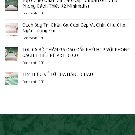
Top 05 Bộ Chăn Ga Cao Cấp “Chuẩn Gu” Cho
TỔ
Phong Cách Thiết Kế Minimalist
ẤM
on
Comments Off
–
Top
ĐÓN
05
TẾT
Cách Bày Trí Chăn Ga Cưới Đẹp Và Chỉn Chu Cho
Bộ
BÌNH
Ngày Trọng Đại
Chăn
AN
on
Comments Off
Ga
Cách
Cao
Bày
TOP 05 BỘ CHĂN GA CAO CẤP PHÙ HỢP VỚI PHONG
Cấp
Trí
“Chuẩn
CÁCH THIẾT KẾ ART DECO
Chăn
Gu”
on
Comments Off
Ga
Cho
TOP
Cưới
Phong
05
TÌM HIỂU VỀ TƠ LỤA HÀNG CHÂU
Đẹp
Cách
BỘ
Và
Thiết
on
Comments Off
CHĂN
Chỉn
Kế
TÌM
GA
Chu
Minimalist
HIỂU
CAO
Cho
VỀ
CẤP
Ngày
TƠ
PHÙ
Trọng
LỤA
HỢP
Đại
HÀNG
VỚI
CHÂU
PHONG
CÁCH
THIẾT
KẾ