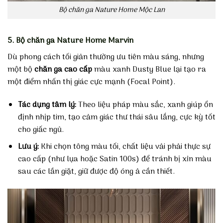
Bộ chăn ga Nature Home Mộc Lan
5. Bộ chăn ga Nature Home Marvin
Dù phong cách tối giản thường ưu tiên màu sáng, nhưng
một bộ
chăn ga cao cấp
màu xanh Dusty Blue lại tạo ra
một điểm nhấn thị giác cực mạnh (Focal Point).
Tác dụng tâm lý:
Theo liệu pháp màu sắc, xanh giúp ổn
định nhịp tim, tạo cảm giác thư thái sâu lắng, cực kỳ tốt
cho giấc ngủ.
Lưu ý:
Khi chọn tông màu tối, chất liệu vải phải thực sự
cao cấp (như lụa hoặc Satin 100s) để tránh bị xỉn màu
sau các lần giặt, giữ được độ óng ả cần thiết.