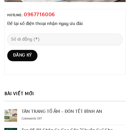
0967716006
HOTLINE:
Để lại số điện thoại nhận ngay ưu đãi:
BÀI VIẾT MỚI
TÂN TRANG TỔ ẤM – ĐÓN TẾT BÌNH AN
on
Comments Off
TÂN
TRANG