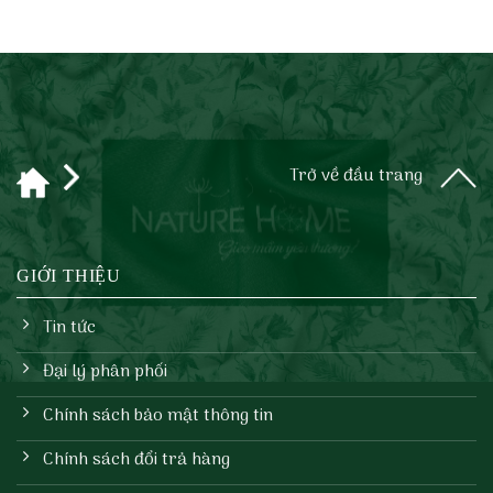
Ngày
TƠ
PHÙ
Trọng
LỤA
HỢP
Đại
HÀNG
VỚI
CHÂU
PHONG
CÁCH
THIẾT
KẾ
ART
DECO
Trở về đầu trang
GIỚI THIỆU
Tin tức
Đại lý phân phối
Chính sách bảo mật thông tin
Chính sách đổi trả hàng