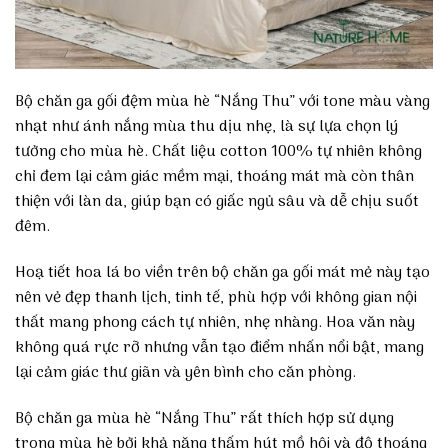
Bộ chăn ga gối đệm mùa hè “Nắng Thu” với tone màu vàng
nhạt như ánh nắng mùa thu dịu nhẹ, là sự lựa chọn lý
tưởng cho mùa hè. Chất liệu cotton 100% tự nhiên không
chỉ đem lại cảm giác mềm mại, thoáng mát mà còn thân
thiện với làn da, giúp bạn có giấc ngủ sâu và dễ chịu suốt
đêm.
Hoạ tiết hoa lá bo viền trên bộ chăn ga gối mát mẻ này tạo
nên vẻ đẹp thanh lịch, tinh tế, phù hợp với không gian nội
thất mang phong cách tự nhiên, nhẹ nhàng. Hoa văn này
không quá rực rỡ nhưng vẫn tạo điểm nhấn nổi bật, mang
lại cảm giác thư giãn và yên bình cho căn phòng.
Bộ chăn ga mùa hè “Nắng Thu” rất thích hợp sử dụng
trong mùa hè bởi khả năng thấm hút mồ hôi và độ thoáng