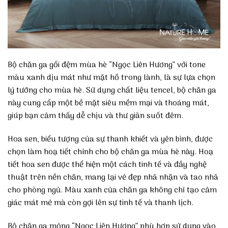
Bộ chăn ga gối đệm mùa hè “Ngọc Liên Hương” với tone
màu xanh dịu mát như mặt hồ trong lành, là sự lựa chọn
lý tưởng cho mùa hè. Sử dụng chất liệu tencel, bộ chăn ga
này cung cấp một bề mặt siêu mềm mại và thoáng mát,
giúp bạn cảm thấy dễ chịu và thư giãn suốt đêm.
Hoa sen, biểu tượng của sự thanh khiết và yên bình, được
chọn làm hoạ tiết chính cho bộ chăn ga mùa hè này. Hoạ
tiết hoa sen được thể hiện một cách tinh tế và đầy nghệ
thuật trên nền chăn, mang lại vẻ đẹp nhã nhặn và tao nhã
cho phòng ngủ. Màu xanh của chăn ga không chỉ tạo cảm
giác mát mẻ mà còn gợi lên sự tinh tế và thanh lịch.
Bộ chăn ga mỏng “Ngọc Liên Hương” phù hợp sử dụng vào