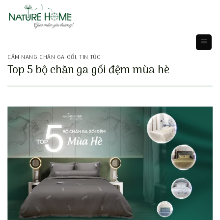
Skip
to
content
CẨM NANG CHĂN GA GỐI
,
TIN TỨC
Top 5 bộ chăn ga gối đệm mùa hè