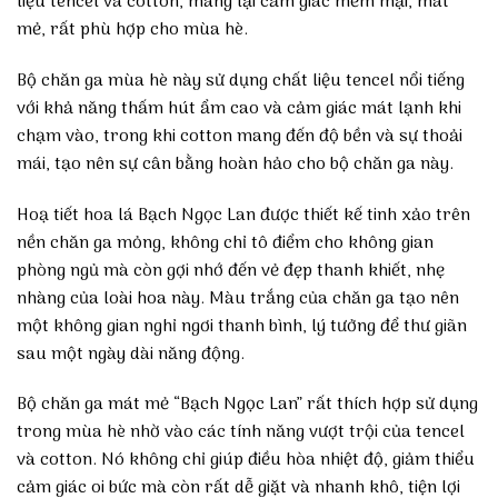
liệu tencel và cotton, mang lại cảm giác mềm mại, mát
mẻ, rất phù hợp cho mùa hè.
Bộ chăn ga mùa hè này sử dụng chất liệu tencel nổi tiếng
với khả năng thấm hút ẩm cao và cảm giác mát lạnh khi
chạm vào, trong khi cotton mang đến độ bền và sự thoải
mái, tạo nên sự cân bằng hoàn hảo cho bộ chăn ga này.
Hoạ tiết hoa lá Bạch Ngọc Lan được thiết kế tinh xảo trên
nền chăn ga mỏng, không chỉ tô điểm cho không gian
phòng ngủ mà còn gợi nhớ đến vẻ đẹp thanh khiết, nhẹ
nhàng của loài hoa này. Màu trắng của chăn ga tạo nên
một không gian nghỉ ngơi thanh bình, lý tưởng để thư giãn
sau một ngày dài năng động.
Bộ chăn ga mát mẻ “Bạch Ngọc Lan” rất thích hợp sử dụng
trong mùa hè nhờ vào các tính năng vượt trội của tencel
và cotton. Nó không chỉ giúp điều hòa nhiệt độ, giảm thiểu
cảm giác oi bức mà còn rất dễ giặt và nhanh khô, tiện lợi