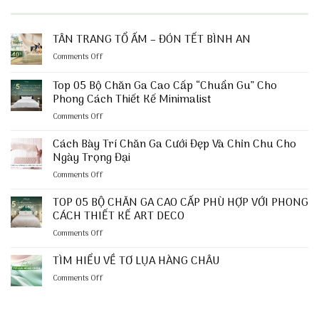
TÂN TRANG TỔ ẤM – ĐÓN TẾT BÌNH AN
on
Comments Off
TÂN
TRANG
Top 05 Bộ Chăn Ga Cao Cấp “Chuẩn Gu” Cho
TỔ
Phong Cách Thiết Kế Minimalist
ẤM
on
Comments Off
–
Top
ĐÓN
05
TẾT
Cách Bày Trí Chăn Ga Cưới Đẹp Và Chỉn Chu Cho
Bộ
BÌNH
Ngày Trọng Đại
Chăn
AN
on
Comments Off
Ga
Cách
Cao
Bày
TOP 05 BỘ CHĂN GA CAO CẤP PHÙ HỢP VỚI PHONG
Cấp
Trí
“Chuẩn
CÁCH THIẾT KẾ ART DECO
Chăn
Gu”
on
Comments Off
Ga
Cho
TOP
Cưới
Phong
05
TÌM HIỂU VỀ TƠ LỤA HÀNG CHÂU
Đẹp
Cách
BỘ
Và
Thiết
on
Comments Off
CHĂN
Chỉn
Kế
TÌM
GA
Chu
Minimalist
HIỂU
CAO
Cho
VỀ
CẤP