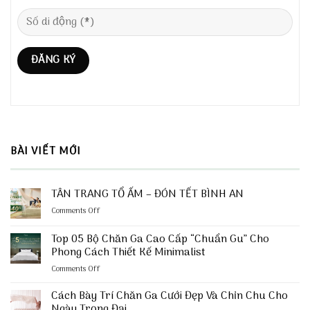
BÀI VIẾT MỚI
TÂN TRANG TỔ ẤM – ĐÓN TẾT BÌNH AN
on
Comments Off
TÂN
TRANG
Top 05 Bộ Chăn Ga Cao Cấp “Chuẩn Gu” Cho
TỔ
Phong Cách Thiết Kế Minimalist
ẤM
on
Comments Off
–
Top
ĐÓN
05
TẾT
Cách Bày Trí Chăn Ga Cưới Đẹp Và Chỉn Chu Cho
Bộ
BÌNH
Ngày Trọng Đại