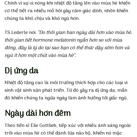
Chính vì sự oi nóng khi nhiệt độ tăng lên vào mùa hè khiến
cơ thể tiết ra nhiều mồ hôi gây cảm giác dính, nhờn khiến
chúng ta khó chịu và khó ngủ hơn.
TS.Lederle nói:
“Do thời gian ban ngày dài hơn vào mùa hè,
thời gian tiết hormone melatonin ngắn hơn so với mùa
đông, đây là lý do tại sao bạn có thể thức dậy sớm hơn và
ngủ ít hơn một chút vào mùa hè”.
Dị ứng da
Nhiệt độ tăng cao là môi trường thích hợp cho các loại vi
sinh vật sinh sản phát triển. Từ đó gây ra dị ứng da, mẩn
đỏ khiến chúng ta ngứa ngáy làm ảnh hướng tới giấc ngủ.
Ngày dài hơn đêm
Theo tiến sĩ Elie Gottlieb, tiếp xúc với nhiều ánh sáng ngoài
trời vào mùa hè có thể đánh lừa não bộ, khiến nó mặc