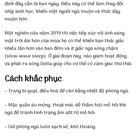
định đây vẫn là ban ngày. Điều này có thể làm thay đổi
nhịp sinh học, khiến một người ngủ muộn và thức dậy
muộn hơn.
Một nghiên cứu năm 2019 thì việc tiếp xúc với ánh sáng
mặt trời dài hơn của mùa hè có thể khiến bạn thức giấc
nhiều lần hơn vào ban đêm và ít giấc ngủ sóng chậm
(slow-wave sleep). Ở giai đoạn này, não giảm hoạt động
và phát ra sóng Delta giúp cho cơ thể có cảm giác thư thái.
Cách khắc phục
– Trang bị quạt, điều hoà để cân bằng nhiệt độ phòng ngủ.
– Mặc quần áo mỏng, thoải mái, dễ thấm hút mồ hôi khi
ngủ để tránh tình trạng ẩm ướt từ mồ hôi.
– Giữ phòng ngủ luôn sạch sẽ, khô thoáng.