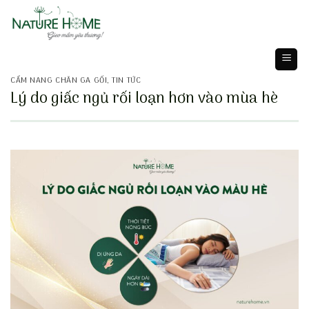
Skip
to
content
CẨM NANG CHĂN GA GỐI
,
TIN TỨC
Lý do giấc ngủ rối loạn hơn vào mùa hè