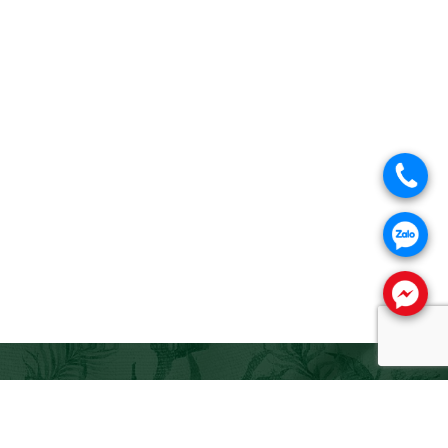
.
.
.