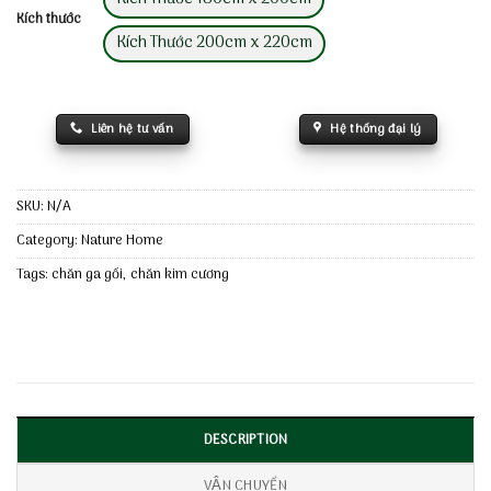
Kích thước
Kích Thước 200cm x 220cm
Liên hệ tư vấn
Hệ thống đại lý
SKU:
N/A
Category:
Nature Home
Tags:
chăn ga gối
,
chăn kim cương
DESCRIPTION
VẬN CHUYỂN