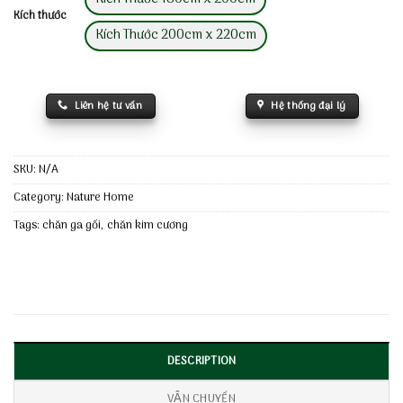
Kích thước
Kích Thước 200cm x 220cm
Liên hệ tư vấn
Hệ thống đại lý
SKU:
N/A
Category:
Nature Home
Tags:
chăn ga gối
,
chăn kim cương
DESCRIPTION
VẬN CHUYỂN