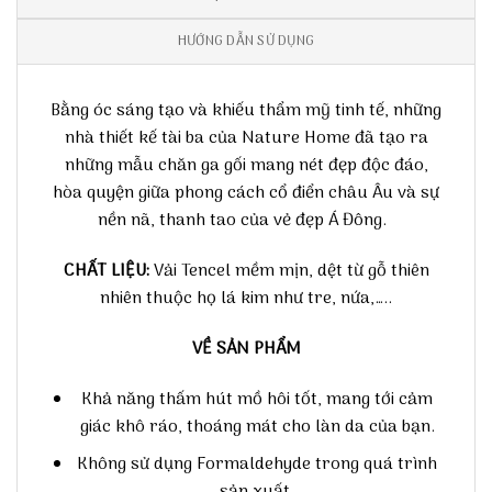
HƯỚNG DẪN SỬ DỤNG
Bằng óc sáng tạo và khiếu thẩm mỹ tinh tế, những
nhà thiết kế tài ba của Nature Home đã tạo ra
những mẫu chăn ga gối mang nét đẹp độc đáo,
hòa quyện giữa phong cách cổ điển châu Âu và sự
nền nã, thanh tao của vẻ đẹp Á Đông.
CHẤT LIỆU:
Vải Tencel mềm mịn, dệt từ gỗ thiên
nhiên thuộc họ lá kim như tre, nứa,…..
VỀ SẢN PHẨM
Khả năng thấm hút mồ hôi tốt, mang tới cảm
giác khô ráo, thoáng mát cho làn da của bạn.
Không sử dụng Formaldehyde trong quá trình