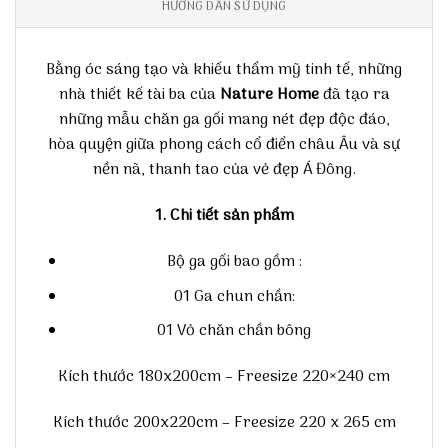
HƯỚNG DẪN SỬ DỤNG
Bằng óc sáng tạo và khiếu thẩm mỹ tinh tế, những
nhà thiết kế tài ba của
Nature Home
đã tạo ra
những mẫu chăn ga gối mang nét đẹp độc đáo,
hòa quyện giữa phong cách cổ điển châu Âu và sự
nền nã, thanh tao của vẻ đẹp Á Đông.
1. Chi tiết sản phẩm
Bộ ga gối bao gồm :
01 Ga chun chần:
01 Vỏ chăn chần bông
Kích thước 180x200cm – Freesize 220×240 cm
Kích thước 200x220cm – Freesize 220 x 265 cm