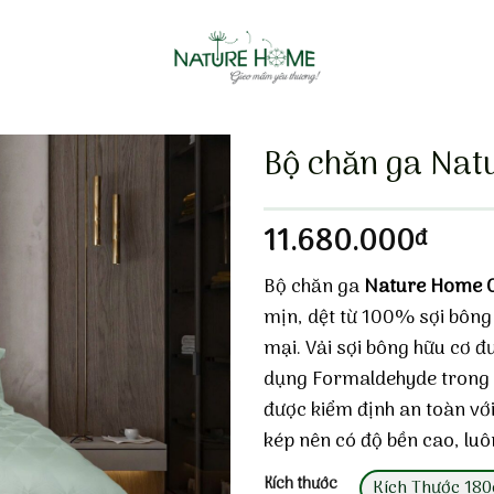
Bộ chăn ga Nat
11.680.000
đ
Bộ chăn ga
Nature Home 
mịn, dệt từ 100% sợi bông 
mại. Vải sợi bông hữu cơ đư
dụng Formaldehyde trong q
được kiểm định an toàn với
kép nên có độ bền cao, luô
Kích thước
Kích Thước 18