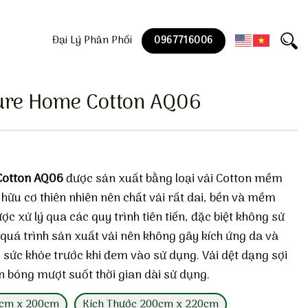
Đại Lý Phân Phối
0967716006
ure Home Cotton AQ06
Cotton AQ06
được sản xuất bằng loại vải Cotton mềm
hữu cơ thiên nhiên nên chất vải rất dai, bền và mềm
ợc xử lý qua các quy trình tiên tiến, đặc biệt không sử
uá trình sản xuất vải nên không gây kích ứng da và
 sức khỏe trước khi đem vào sử dụng. Vải dệt dạng sợi
n bóng mượt suốt thời gian dài sử dụng.
0cm x 200cm
Kích Thước 200cm x 220cm